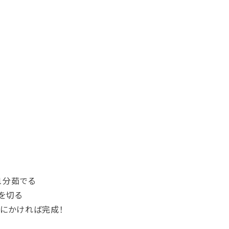
1分茹でる
を切る
順にかければ完成！