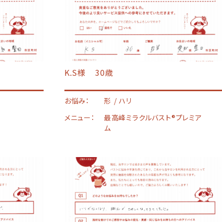
K.S様
30歳
お悩み：
形
ハリ
メニュー：
最高峰ミラクルバスト®︎プレミア
ム