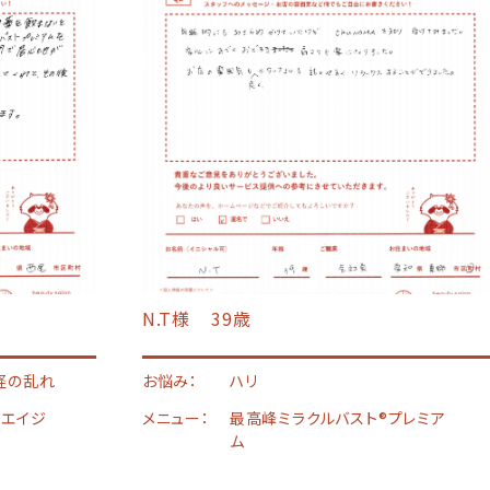
N.T様
39歳
経の乱れ
お悩み：
ハリ
エイジ
メニュー：
最高峰ミラクルバスト®︎プレミア
ム