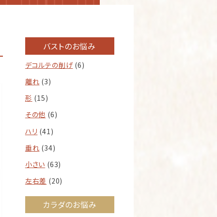
バストのお悩み
デコルテの削げ
(6)
離れ
(3)
形
(15)
その他
(6)
ハリ
(41)
垂れ
(34)
小さい
(63)
左右差
(20)
カラダのお悩み